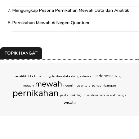
Mengungkap Pesona Pernikahan Mewah Data dan Analitik
Pernikahan Mewah di Negeri Quantum
TOPIK HANGAT
indonesia
analitik
blockchain
crypto
dan
data
diri
gastronomi
langit
mewah
megah
negeri
nusantara
pengembangan
pernikahan
pesta
psikologi
quantum
sari
sawah
surga
wisata