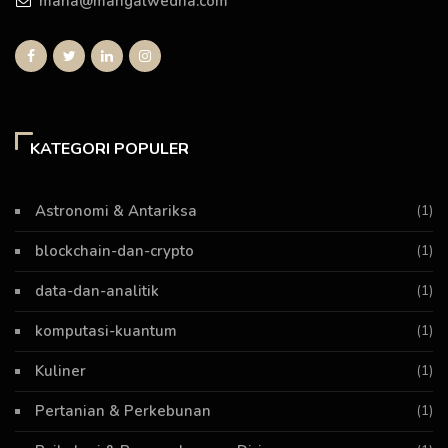
mana@mangalwedha.com
KATEGORI POPULER
Astronomi & Antariksa
(1)
blockchain-dan-crypto
(1)
data-dan-analitik
(1)
komputasi-kuantum
(1)
Kuliner
(1)
Pertanian & Perkebunan
(1)