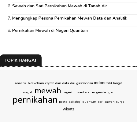
Sawah dan Sari Pernikahan Mewah di Tanah Air
Mengungkap Pesona Pernikahan Mewah Data dan Analitik
Pernikahan Mewah di Negeri Quantum
TOPIK HANGAT
indonesia
analitik
blockchain
crypto
dan
data
diri
gastronomi
langit
mewah
megah
negeri
nusantara
pengembangan
pernikahan
pesta
psikologi
quantum
sari
sawah
surga
wisata